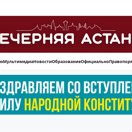
ью
Мультимедиа
Новости
Образование
Официально
Правопор