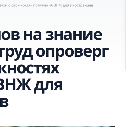
слухи о сложностях получения ВНЖ для иностранцев
ов на знание
труд опроверг
жностях
ВНЖ для
в