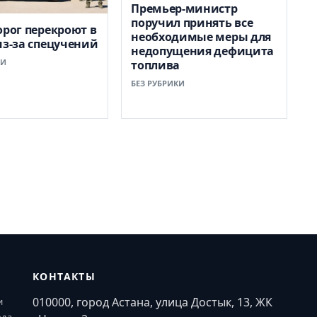
Премьер-министр
поручил принять все
орог перекроют в
необходимые меры для
из-за спецучений
недопущения дефицита
КИ
топлива
БЕЗ РУБРИКИ
КОНТАКТЫ
010000, город Астана, улица Достык, 13, ЖК
и