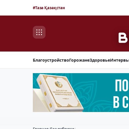
#Таза Қазақстан
Благоустройство
Горожане
Здоровье
Интерв
Главная
/
Без рубрики
/