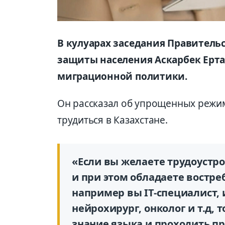
В кулуарах заседания Правитель
защиты населения Аскарбек Ерта
миграционной политики.
Он рассказал об упрощенных режи
трудиться в Казахстане.
«Если вы желаете трудоустро
и при этом обладаете востре
например вы IT-специалист,
нейрохирург, онколог и т.д, 
знание языка и проходить пр