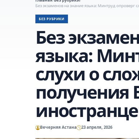
Без экзаменов на знание языка: Минтруд опроверг 
БЕЗ РУБРИКИ
Без экзамен
языка: Мин
слухи о сло
получения 
иностранце
Вечерняя Астана
23 апреля, 2026