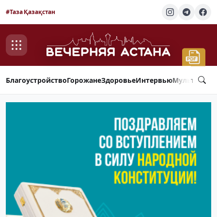
#Таза Қазақстан
Благоустройство
Горожане
Здоровье
Интервью
Мультимед