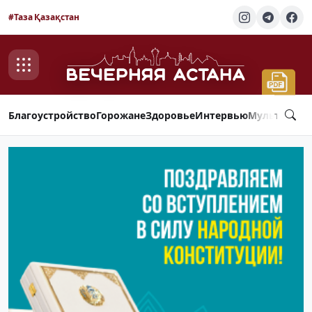
#Таза Қазақстан
Благоустройство
Горожане
Здоровье
Интервью
Мультимед