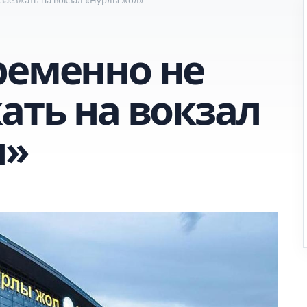
ременно не
ать на вокзал
л»