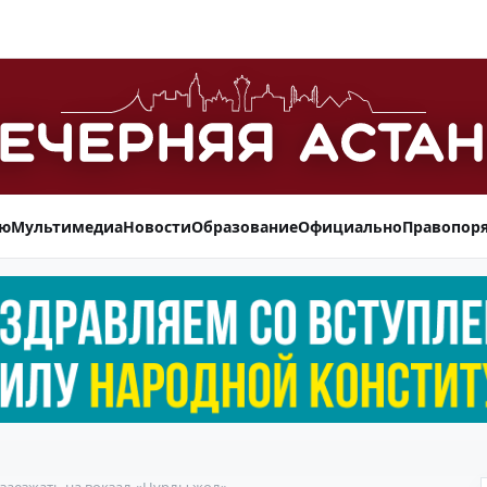
ью
Мультимедиа
Новости
Образование
Официально
Правопор
 заезжать на вокзал «Нурлы жол»