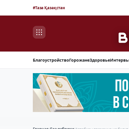
#Таза Қазақстан
Благоустройство
Горожане
Здоровье
Интерв
Главная
/
Без рубрики
/
Автобусы временно не будут