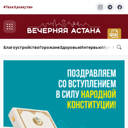
#Таза Қазақстан
Благоустройство
Горожане
Здоровье
Интервью
Мультимед