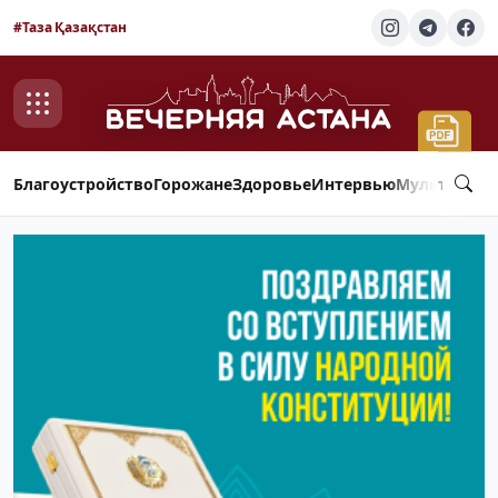
#Таза Қазақстан
Благоустройство
Горожане
Здоровье
Интервью
Мультимед