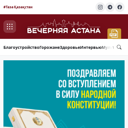
#Таза Қазақстан
Благоустройство
Горожане
Здоровье
Интервью
Мультимед