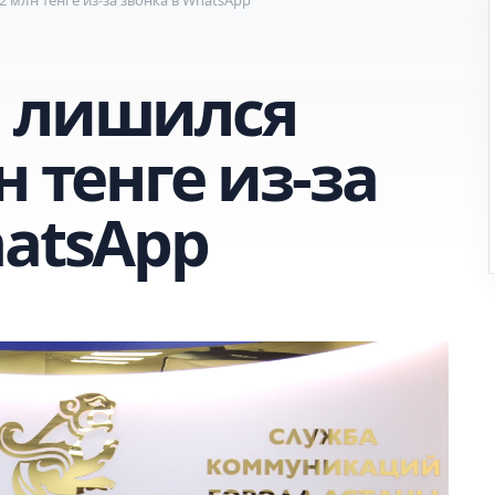
н лишился
н тенге из-за
hatsApp