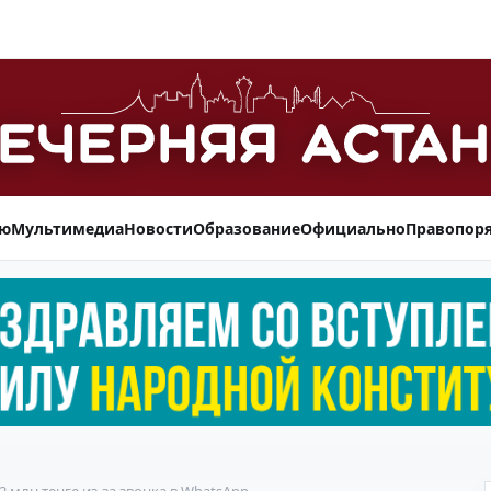
ью
Мультимедиа
Новости
Образование
Официально
Правопор
 млн тенге из-за звонка в WhatsApp