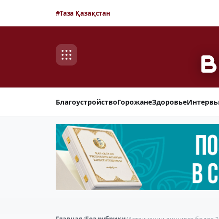
#Таза Қазақстан
Благоустройство
Горожане
Здоровье
Интерв
Главная
/
Без рубрики
/
Астанчанин лишился более 22