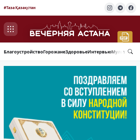
#Таза Қазақстан
Благоустройство
Горожане
Здоровье
Интервью
Мультимед