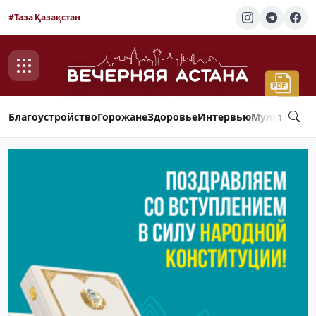
#Таза Қазақстан
Благоустройство
Горожане
Здоровье
Интервью
Мультимед