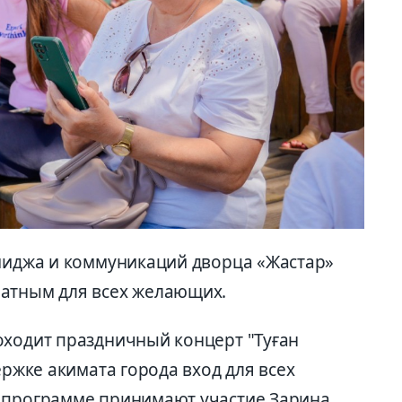
имиджа и коммуникаций дворца «Жастар»
латным для всех желающих.
оходит праздничный концерт "Туған
ержке акимата города вход для всех
й программе принимают участие Зарина