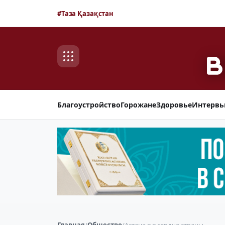
#Таза Қазақстан
Благоустройство
Горожане
Здоровье
Интерв
Главная
/
Общество
/
Астана в в сердце страны