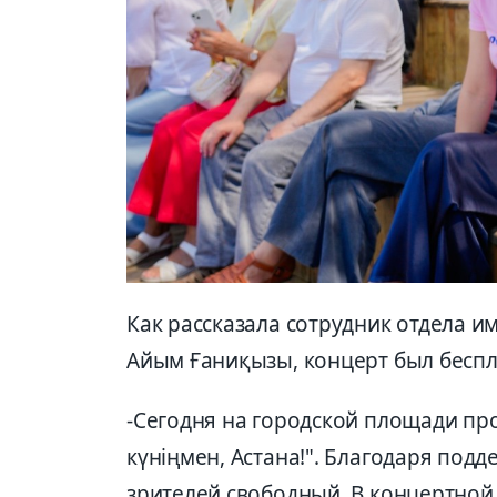
Как рассказала сотрудник отдела 
Айым Ғаниқызы, концерт был бесп
-Сегодня на городской площади пр
күніңмен, Астана!". Благодаря подд
зрителей свободный. В концертно