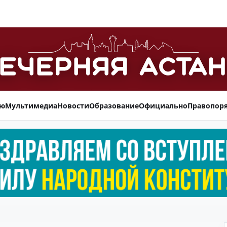
ью
Мультимедиа
Новости
Образование
Официально
Правопор