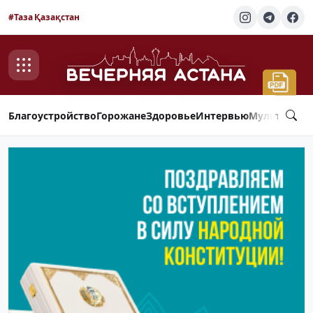
#Таза Қазақстан
Благоустройство
Горожане
Здоровье
Интервью
Мультимед