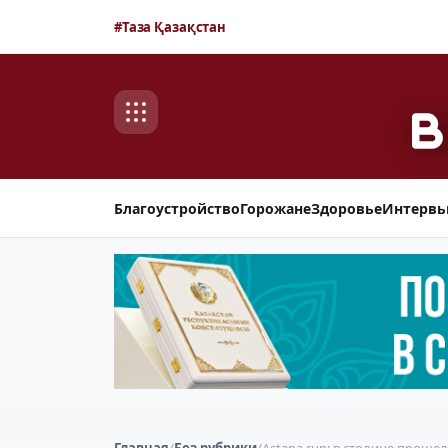
#Таза Қазақстан
Благоустройство
Горожане
Здоровье
Интерв
Главная
/
Без рубрики
/
Astana run: в столице проше