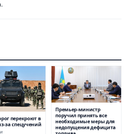
.
Премьер-министр
поручил принять все
орог перекроют в
необходимые меры для
из-за спецучений
недопущения дефицита
КИ
топлива