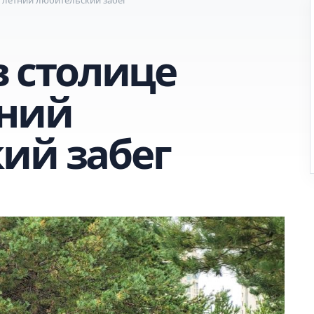
 в столице
тний
ий забег