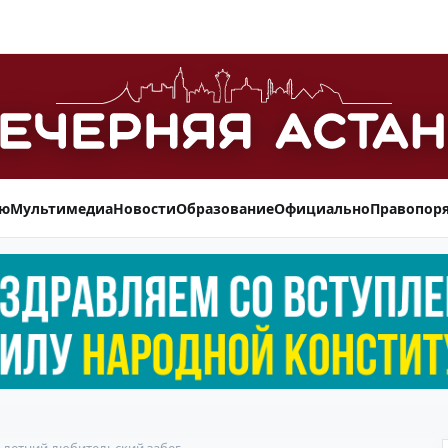
ью
Мультимедиа
Новости
Образование
Официально
Правопор
л летний любительский забег