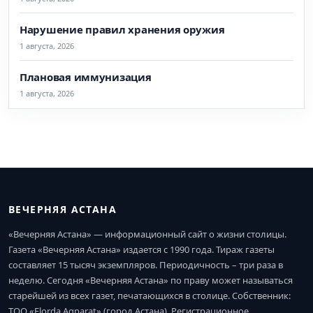
Нарушение правил хранения оружия
1 августа, 2026
Плановая иммунизация
1 августа, 2026
ВЕЧЕРНЯЯ АСТАНА
«Вечерняя Астана» — информационный сайт о жизни столицы.
Газета «Вечерняя Астана» издается с 1990 года. Тираж газеты
составляет 15 тысяч экземпляров. Периодичность – три раза в
неделю. Сегодня «Вечерняя Астана» по праву может называться
старейшей из всех газет, печатающихся в столице. Собственник:
ТОО «Elorda Aqparat» (город Астана). Регистрационное