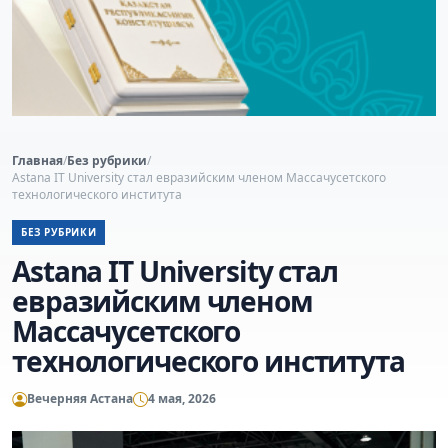
Главная
/
Без рубрики
/
Astana IT University стал евразийским членом Массачусетского
технологического института
БЕЗ РУБРИКИ
Astana IT University стал
евразийским членом
Массачусетского
технологического института
Вечерняя Астана
4 мая, 2026