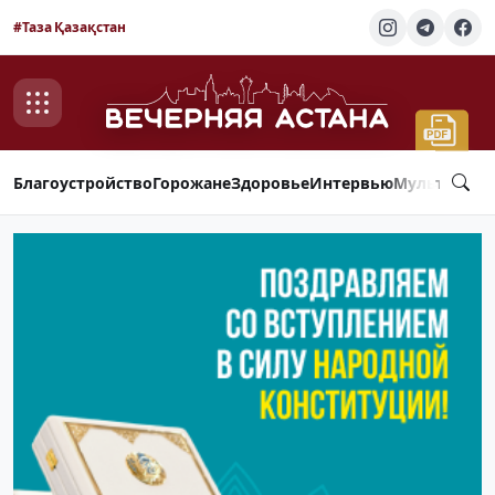
#Таза Қазақстан
Благоустройство
Горожане
Здоровье
Интервью
Мультимед