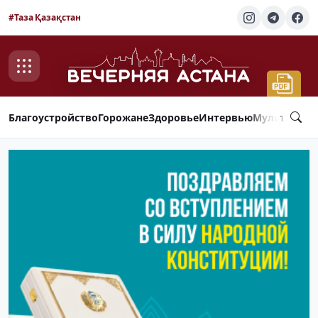
#Таза Қазақстан
Благоустройство
Горожане
Здоровье
Интервью
Мультимед