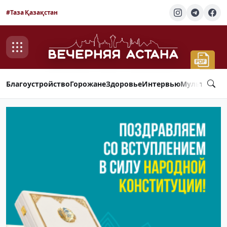
#Таза Қазақстан
Благоустройство
Горожане
Здоровье
Интервью
Мультимед