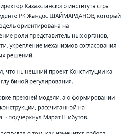
ректор Казахстанского института стра
зиденте РК Жандос ШАЙМАРДАНОВ, который
модель ориентирована на
ение роли представитель ных органов,
сти, укрепление механизмов согласования
ых решений.
, что нынешний проект Конституции ка
 глу биной регулирования.
ировке прежней модели, а о формировании
конструкции, рассчитанной на
а, - подчеркнул Марат Шибутов.
ссуждая о том, как изменится работа