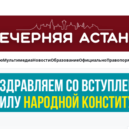
ью
Мультимедиа
Новости
Образование
Официально
Правопор