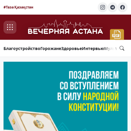
#Таза Қазақстан
Благоустройство
Горожане
Здоровье
Интервью
Мультимед