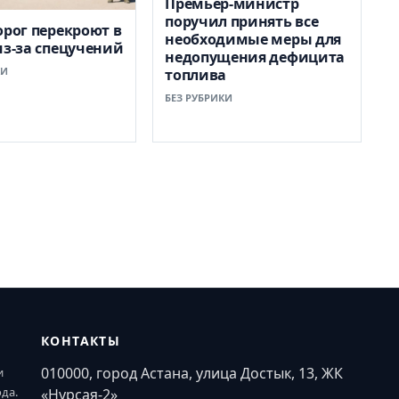
Премьер-министр
поручил принять все
орог перекроют в
необходимые меры для
из-за спецучений
недопущения дефицита
КИ
топлива
БЕЗ РУБРИКИ
КОНТАКТЫ
010000, город Астана, улица Достык, 13, ЖК
и
ода.
«Нурсая-2»