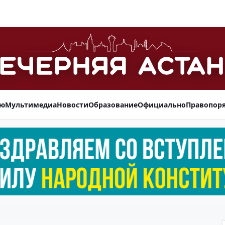
ью
Мультимедиа
Новости
Образование
Официально
Правопор