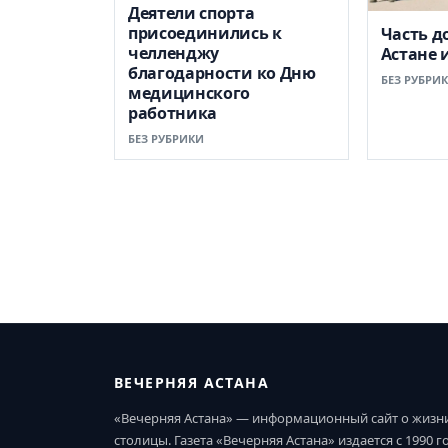
Деятели спорта
присоединились к
Часть д
челленджу
Астане 
благодарности ко Дню
БЕЗ РУБРИ
медицинского
работника
БЕЗ РУБРИКИ
ВЕЧЕРНЯЯ АСТАНА
«Вечерняя Астана» — информационный сайт о жизн
столицы. Газета «Вечерняя Астана» издается с 1990 г