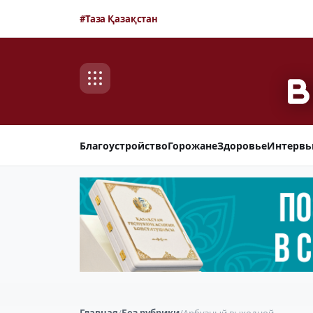
#Таза Қазақстан
Благоустройство
Горожане
Здоровье
Интерв
Главная
/
Без рубрики
/
Арбузный выходной