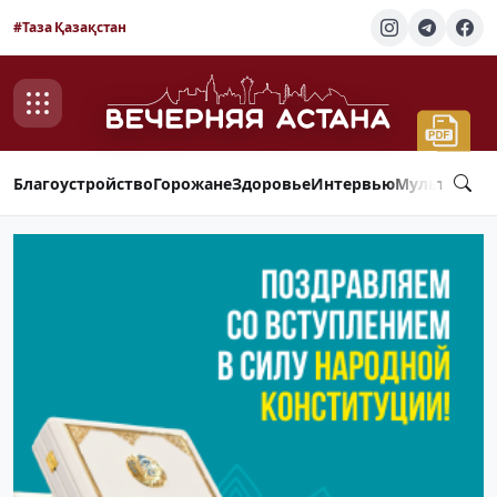
#Таза Қазақстан
Благоустройство
Горожане
Здоровье
Интервью
Мультимед