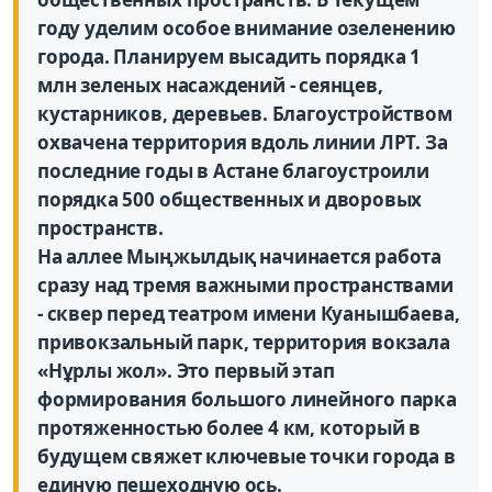
году уделим особое внимание озеленению
города. Планируем высадить порядка 1
млн зеленых насаждений - сеянцев,
кустарников, деревьев. Благоустройством
охвачена территория вдоль линии ЛРТ. За
последние годы в Астане благо­устроили
порядка 500 общественных и дворовых
пространств.
На аллее Мыңжылдық начинается работа
сразу над тремя важными пространствами
- сквер перед театром имени Куанышбаева,
привокзальный парк, территория вокзала
«Нұрлы жол». Это первый этап
формирования большого линейного парка
протяженностью более 4 км, который в
будущем свяжет ключевые точки города в
единую пешеходную ось.