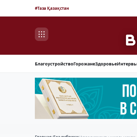
#Таза Қазақстан
Благоустройство
Горожане
Здоровье
Интерв
Главная
/
Без рубрики
/
Аплодисменты школьникам