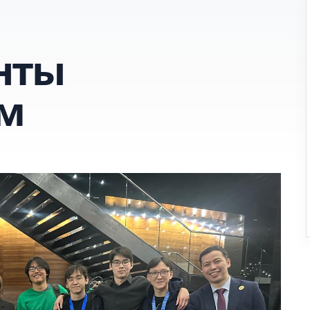
нты
м