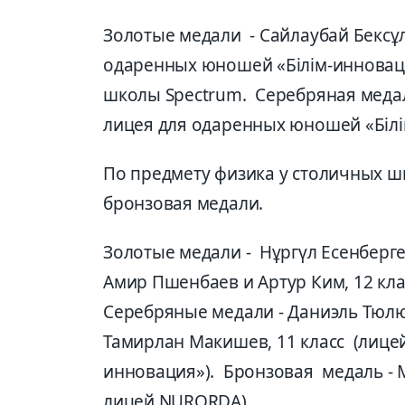
Золотые медали - Сайлаубай Бексұ
одаренных юношей «Білім-иннова
школы Spectrum. Серебряная медаль
лицея для одаренных юношей «Білі
По предмету физика у столичных шк
бронзовая медали.
Золотые медали - Нұргүл Есенберг
Амир Пшенбаев и Артур Ким, 12 кл
Серебряные медали - Даниэль Тюлю
Тамирлан Макишев, 11 класс (лице
инновация»). Бронзовая медаль - М
лицей NURORDA).