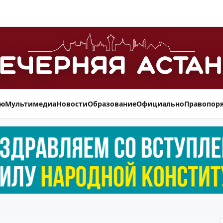
ью
Мультимедиа
Новости
Образование
Официально
Правопор