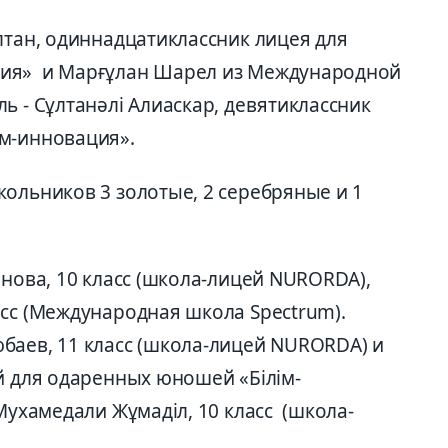
лтан, одиннадцатиклассник лицея для
ция» и Марғұлан Шарел из Международной
 - Сұлтанәлі Алиаскар, девятиклассник
м-инновация».
ольников 3 золотые, 2 серебряные и 1
енова, 10 класс (школа-лицей NURORDA),
асс (Международная школа Spectrum).
баев, 11 класс (школа-лицей NURORDA) и
й для одаренных юношей «Білім-
ухамедали Жұмаділ, 10 класс (школа-