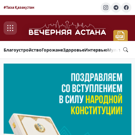
#Таза Қазақстан
Благоустройство
Горожане
Здоровье
Интервью
Мультимед