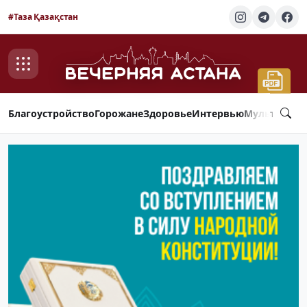
#Таза Қазақстан
Благоустройство
Горожане
Здоровье
Интервью
Мультимед