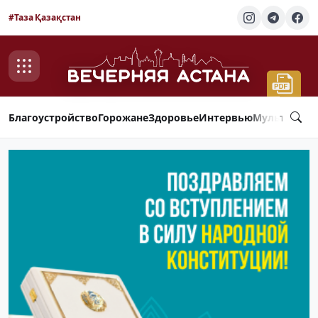
#Таза Қазақстан
Благоустройство
Горожане
Здоровье
Интервью
Мультимед