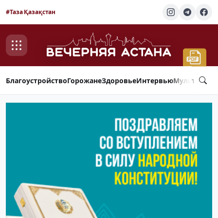
#Таза Қазақстан
Благоустройство
Горожане
Здоровье
Интервью
Мультимед