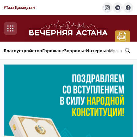
#Таза Қазақстан
Благоустройство
Горожане
Здоровье
Интервью
Мультимед