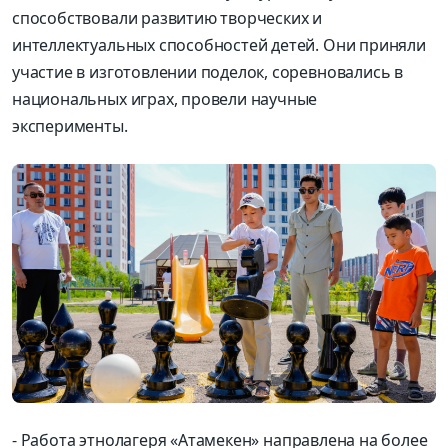
способствовали
развитию творческих и
интелл
ектуальных способностей детей.
Они
приняли
участие в изготовлении поделок, соревновали
сь в
национальных играх,
провели
научные
эксперименты
.
-
Работа
этнолагеря
«
Атамекен
» направлена на более