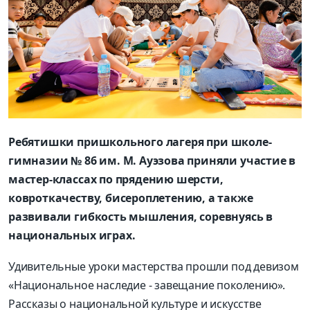
Ребятишки
пришкольного лагеря
при
школе-
гимназии № 86 им. М.
Ауэзова
приняли участие в
мастер-классах по пр
ядению шерсти,
ковроткачеству,
бис
ероплетению
, а также
развивали гибкость мышления, соревнуясь в
национальных играх.
Удивительные уроки мастерства прошли под девизом
«Национальное наследие -
завещание поколению».
Р
ассказы о
национальной культуре и искусстве