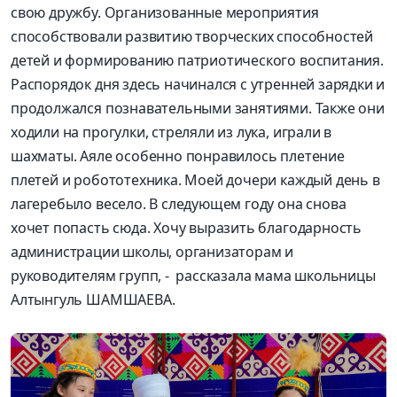
свою дружбу. Организованные мероприятия
способствовали развитию творческих способностей
детей и формированию патриотического воспитания.
Распорядок дня здесь начинался с утренней зарядки и
продолжался познавательными занятиями. Также они
ходили на прогулки, стреляли из лука, играли в
шахматы.
Аяле
особенно понравилось плетение
плетей и робототехни
ка.
Моей дочери
каждый день в
лагере
было весело
. В следу
ющем году она снова
хочет попасть
сюда. Хочу выразить благодарность
администрации школы, органи
заторам и
руководителям групп, -
рассказала
мама школьницы
Алтынгуль
ШАМШАЕВА.