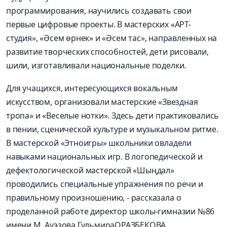
программирования, научились создавать свои
первые цифровые проекты. В маст
ерских «АРТ-
студия», «
Әсем
өрнек
» и «
Әсем
тас
», направленных на
развитие творческих способностей, дети рисовали,
шили, изготавливали национальные поделки.
Для учащихся, интересую
щихся вокальным
искусством
,
организовали
мастерские «Звездная
тропа» и «Веселые нотки». Здесь дети практиковались
в пении, сценической культуре и музыкальном ритме.
В мастерск
ой «
Этноигры
» школьники овладе
ли
навыками национальных игр. В логопедической и
дефектологической мастерской «
Шыңдал
»
проводились специальные упражнения по
речи и
правильному произношению
, -
рассказала о
проделанной работе директор школы-гимназии №86
имени М.
Ауэзова
Гульмира
ОРАЗБЕКОВА.