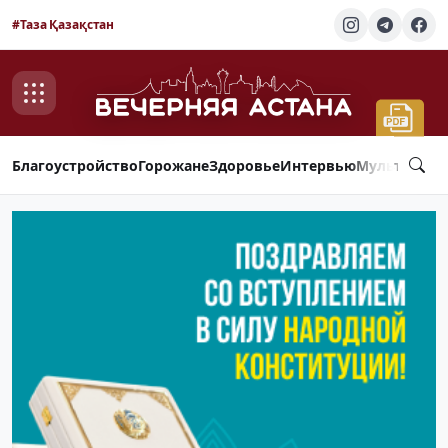
#Таза Қазақстан
Благоустройство
Горожане
Здоровье
Интервью
Мультимед