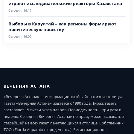
играют исследовательские реакторы Казахстана
Сегодня, 16:17
Выборы в Курултай – как регионы формируют
политическую повестку
Сегодня, 16:00
ВЕЧЕРНЯЯ АСТАНА
«Вечерняя Астана» — информационный сайт о жизни столицы.
Газета «Вечерняя Астана» издается с 1990 года. Тираж газеты
составляет 15 тысяч экземпляров. Периодичность – три раза в
неделю. Сегодня «Вечерняя Астана» по праву может называться
старейшей из всех газет, печатающихся в столице. Собственник:
ТОО «Elorda Aqparat» (город Астана). Регистрационное