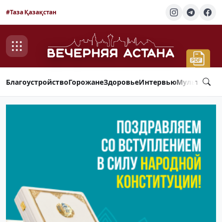
#Таза Қазақстан
Благоустройство
Горожане
Здоровье
Интервью
Мультимед