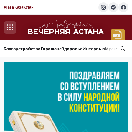
#Таза Қазақстан
Благоустройство
Горожане
Здоровье
Интервью
Мультимед