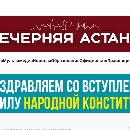
ью
Мультимедиа
Новости
Образование
Официально
Правопор
инансировать завершение долгостроев