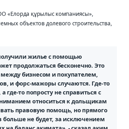
ТОО «Елорда құрылыс компаниясы»,
мных объектов долевого строительства,
получили жилье с помощью
может продолжаться бесконечно. Это
между бизнесом и покупателем,
в, и форс-мажоры случаются. Где-то
а где-то попросту не справиться с
ониманием относиться к дольщикам
ывать правовую помощь, но прямого
 больше не будет, за исключением
 на баланс акимата», - сказал аким.