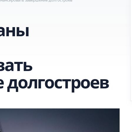
аны
вать
 долгостроев