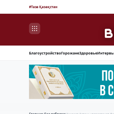
#Таза Қазақстан
Благоустройство
Горожане
Здоровье
Интерв
Главная
/
Без рубрики
/
Акимат Астаны перестанет ф