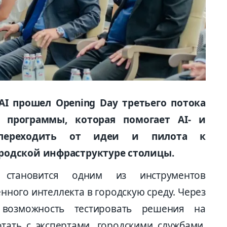
I прошел Opening Day третьего потока
r - программы, которая помогает AI- и
м переходить от идеи и пилота к
родской инфраструктуре столицы.
or становится одним из инструментов
нного интеллекта в городскую среду. Через
 возможность тестировать решения на
тать с экспертами, городскими службами,