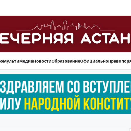
ью
Мультимедиа
Новости
Образование
Официально
Правопор