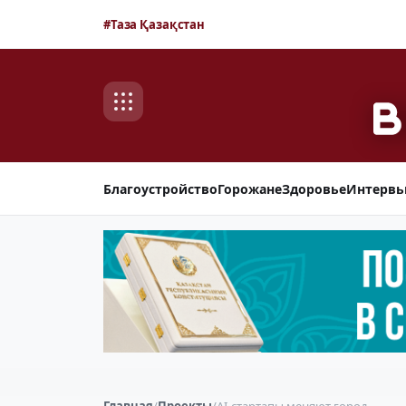
#Таза Қазақстан
Благоустройство
Горожане
Здоровье
Интерв
Главная
/
Проекты
/
AI-стартапы меняют город