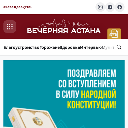
#Таза Қазақстан
Благоустройство
Горожане
Здоровье
Интервью
Мультимед