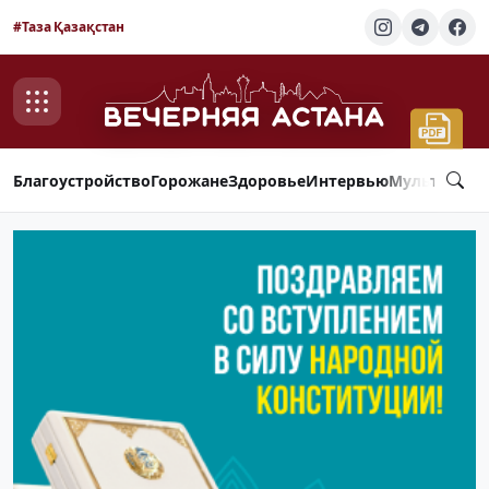
#Таза Қазақстан
Благоустройство
Горожане
Здоровье
Интервью
Мультимед