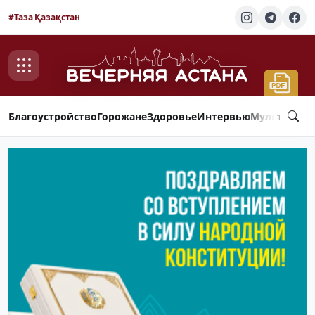
#Таза Қазақстан
Благоустройство
Горожане
Здоровье
Интервью
Мультимед