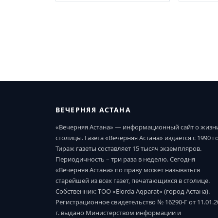
ВЕЧЕРНЯЯ АСТАНА
«Вечерняя Астана» — информационный сайт о жизн
столицы. Газета «Вечерняя Астана» издается с 1990 г
Тираж газеты составляет 15 тысяч экземпляров.
Периодичность – три раза в неделю. Сегодня
«Вечерняя Астана» по праву может называться
старейшей из всех газет, печатающихся в столице.
Собственник: ТОО «Elorda Aqparat» (город Астана).
Регистрационное свидетельство № 16290-Г от 11.01.2
г. выдано Министерством информации и