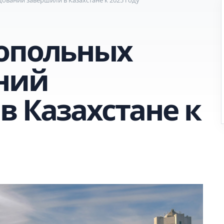
опольных
ний
в Казахстане к