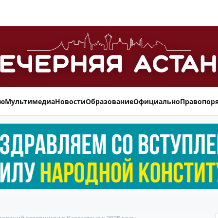
ью
Мультимедиа
Новости
Образование
Официально
Правопор
ований завершили в Казахстане к 2025 году