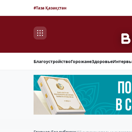
#Таза Қазақстан
Благоустройство
Горожане
Здоровье
Интерв
Главная
/
Без рубрики
/
97 антимонопольных расслед