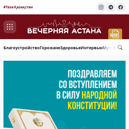
#Таза Қазақстан
Благоустройство
Горожане
Здоровье
Интервью
Мультимед