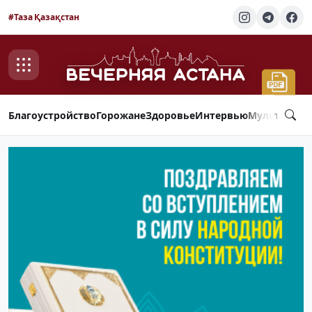
#Таза Қазақстан
Благоустройство
Горожане
Здоровье
Интервью
Мультимед