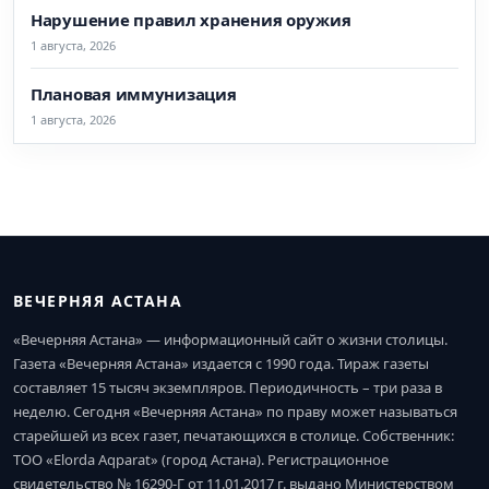
Нарушение правил хранения оружия
1 августа, 2026
Плановая иммунизация
1 августа, 2026
ВЕЧЕРНЯЯ АСТАНА
«Вечерняя Астана» — информационный сайт о жизни столицы.
Газета «Вечерняя Астана» издается с 1990 года. Тираж газеты
составляет 15 тысяч экземпляров. Периодичность – три раза в
неделю. Сегодня «Вечерняя Астана» по праву может называться
старейшей из всех газет, печатающихся в столице. Собственник:
ТОО «Elorda Aqparat» (город Астана). Регистрационное
свидетельство № 16290-Г от 11.01.2017 г. выдано Министерством