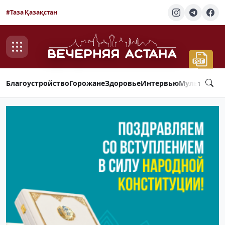
#Таза Қазақстан
Благоустройство
Горожане
Здоровье
Интервью
Мультимед