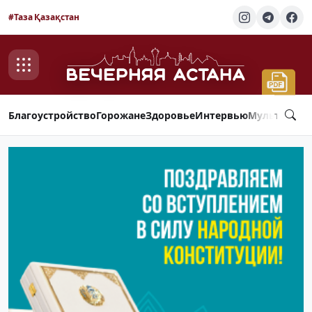
#Таза Қазақстан
Благоустройство
Горожане
Здоровье
Интервью
Мультимед