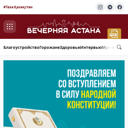
#Таза Қазақстан
Благоустройство
Горожане
Здоровье
Интервью
Мультимед