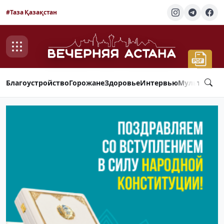
#Таза Қазақстан
Благоустройство
Горожане
Здоровье
Интервью
Мультимед