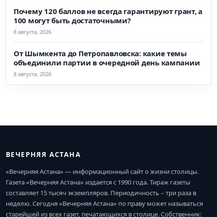
Почему 120 баллов не всегда гарантируют грант, а
100 могут быть достаточными?
8 августа, 2026
От Шымкента до Петропавловска: какие темы
объединили партии в очередной день кампании
8 августа, 2026
ВЕЧЕРНЯЯ АСТАНА
«Вечерняя Астана» — информационный сайт о жизни столицы.
Газета «Вечерняя Астана» издается с 1990 года. Тираж газеты
составляет 15 тысяч экземпляров. Периодичность – три раза в
неделю. Сегодня «Вечерняя Астана» по праву может называться
старейшей из всех газет, печатающихся в столице. Собственник: