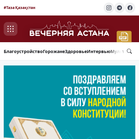
#Таза Қазақстан
Благоустройство
Горожане
Здоровье
Интервью
Мультимед