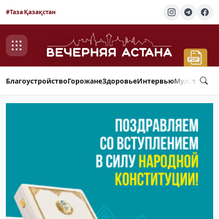
#Таза Қазақстан
Благоустройство
Горожане
Здоровье
Интервью
Мультимед