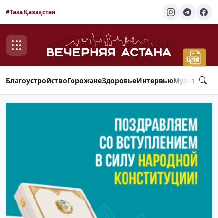
#Таза Қазақстан
Благоустройство
Горожане
Здоровье
Интервью
Мультимед