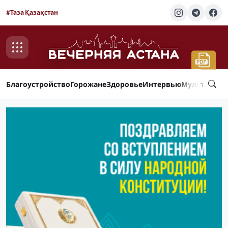
#Таза Қазақстан
Благоустройство
Горожане
Здоровье
Интервью
Мультимед