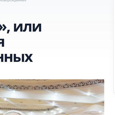
», или
я
нных