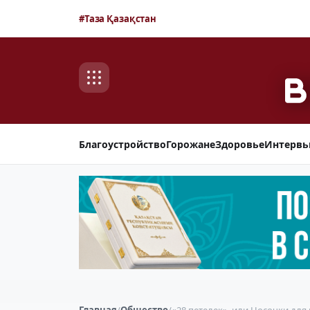
#Таза Қазақстан
Благоустройство
Горожане
Здоровье
Интерв
Главная
/
Общество
/
«28 петелек», или Носочки дл