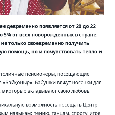
реждевременно появляется от 20 до 22
ло 5% от всех новорожденных в стране.
 не только своевременно получить
 помощь, но и почувствовать тепло и
столичные пенсионеры, посещающие
а «Байқоңыр». Бабушки вяжут носочки для
 в которые вкладывают свою любовь.
никальную возможность посещать Центр
вым навыкам: пению, танцам, спорту, игре