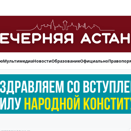
ью
Мультимедиа
Новости
Образование
Официально
Правопор
я новорожденных