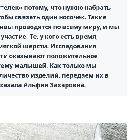
етелек» потому, что нужно набрать
тобы связать один носочек. Такие
вы проводятся по всему миру, и мы
частие. Те, у кого есть время,
 мягкой шерсти. Исследования
сти оказывают положительное
тему малышей. Как только мы
личество изделий, передаем их в
сказала Альфия Захаровна.