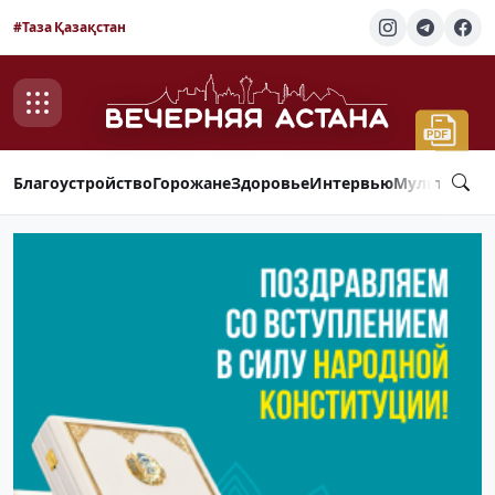
#Таза Қазақстан
Благоустройство
Горожане
Здоровье
Интервью
Мультимед