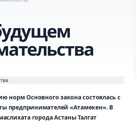
 будущем
мательства
ию норм Основного закона состоялась с
ты предпринимателей «Атамекен». В
маслихата города Астаны Талгат