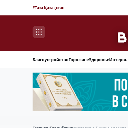
#Таза Қазақстан
Благоустройство
Горожане
Здоровье
Интерв
Главная
/
Без рубрики
/
Разговор о будущем предпр