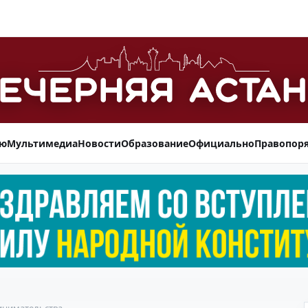
ью
Мультимедиа
Новости
Образование
Официально
Правопор
инимательства