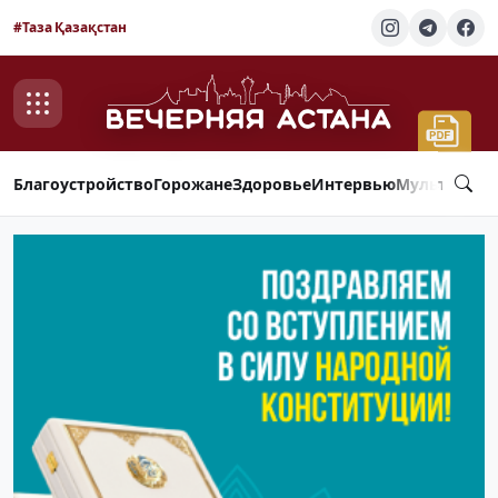
#Таза Қазақстан
Благоустройство
Горожане
Здоровье
Интервью
Мультимед