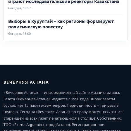
играют исследовательские реакторы Казахстана
Сегодня, 16:17
Выборы в Курултай – как регионы формируют
политическую повестку
Сегодня, 16:00
ВЕЧЕРНЯЯ АСТАНА
«Вечерняя Астана» — информационный сайт о жизни столицы.
Газета «Вечерняя Астана» издается с 1990 года. Тираж газеты
составляет 15 тысяч экземпляров. Периодичность – три раза в
неделю. Сегодня «Вечерняя Астана» по праву может называться
старейшей из всех газет, печатающихся в столице. Собственник:
ТОО «Elorda Aqparat» (город Астана). Регистрационное