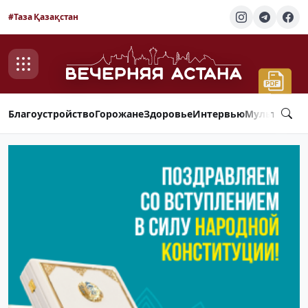
#Таза Қазақстан
Благоустройство
Горожане
Здоровье
Интервью
Мультимед